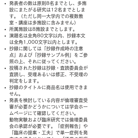
発表者の数は原則8名までとし、多施
設にまたがる研究は12名までとしま
す。（ただし同一大学内での複数教
室・講座は多施設に含みません）
所属施設は8施設までとします。
演題名は全角80文字以内、抄録本文
は全角1,000文字以内とします。
抄録に関しては「抄録作成時の注意
点」および「抄録サンプル例」をご参
照の上、それに従ってください。
投稿された抄録は抄録・査読委員会が
査読し、受理あるいは修正、不受理の
判定をします。
抄録のタイトルに商品名は使用できま
せん。
発表を検討している内容が倫理審査受
審が必要かどうかについては
学会ホー
ムページ
にて確認してください。
動物実験および臨床研究では倫理委員
会の承認が必要です。「症例報告」や
「臨床の提案・工夫」で単一症例を発